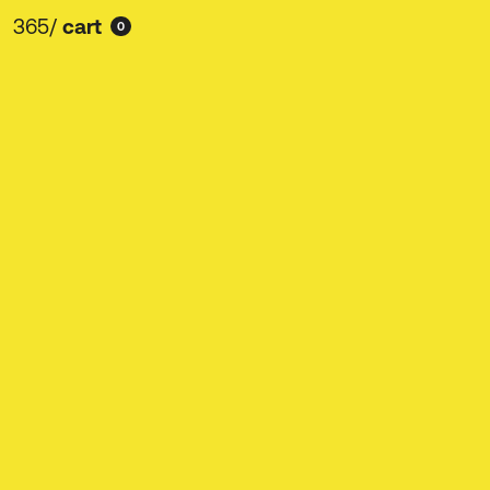
365
/
cart
0